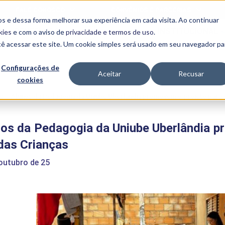
FALE CONOSCO
CONVÊNIOS E PARCERIAS
s e dessa forma melhorar sua experiência em cada visita. Ao continuar
BENEFÍCIOS
INSTITUCIONAL
kies
e com o aviso de
privacidade e termos de uso
.
cê acessar este site. Um cookie simples será usado em seu navegador pa
Programas
Acadêmicos
Configurações de
Aceitar
Recusar
cookies
PIBID
MPH
PIAC
e
>
Alunos da Pedagogia da Uniube Uberlândia promovem o projeto para o
PROEST
PAE
os da Pedagogia da Uniube Uberlândia p
Unit
PIME
das Crianças
Programas de
Pesquisa e
outubro de 25
Extensão
NIT
PRO