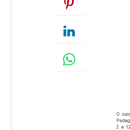
O curs
Pedago
2 a 1