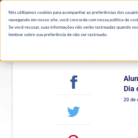
OUTROS PORTAIS
SEJA PARCEIRO
Nós utilizamos cookies para acompanhar as preferências dos usuário
SEMIPRESENCIAL
PRESENCIAL
EAD
navegando em nosso site, você concorda com nossa
política de coo
Se você recusar, suas informações não serão rastreadas quando vo
lembrar sobre sua preferência de não ser rastreado.
Home
>
Institucional
>
Acontece na Uniub
Alun
Dia 
20 de 
1 / 2