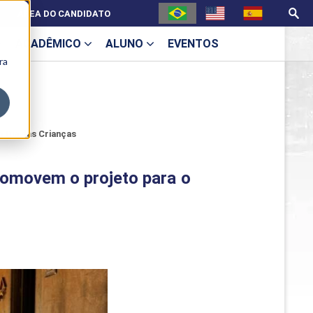
ÁREA DO CANDIDATO
ACADÊMICO
ALUNO
EVENTOS
ra
U
 Dia das Crianças
romovem o projeto para o
ecne
ES