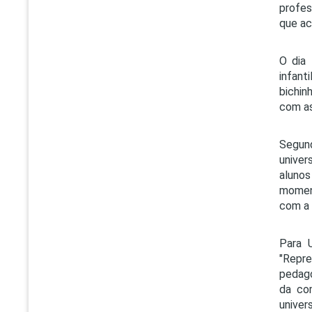
profes
que ac
O dia 
infant
bichin
com as
Segun
univer
aluno
moment
com a 
Para 
"Repr
pedago
da co
univer