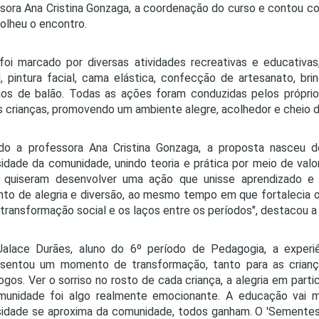
sora Ana Cristina Gonzaga, a coordenação do curso e contou com
olheu o encontro.
foi marcado por diversas atividades recreativas e educativ
il, pintura facial, cama elástica, confecção de artesanato, b
hos de balão. Todas as ações foram conduzidas pelos próprio
 crianças, promovendo um ambiente alegre, acolhedor e cheio 
do a professora Ana Cristina Gonzaga, a proposta nasceu 
sidade da comunidade, unindo teoria e prática por meio de val
s quiseram desenvolver uma ação que unisse aprendizado e
o de alegria e diversão, ao mesmo tempo em que fortalecia
transformação social e os laços entre os períodos", destacou a
Ualace Durães, aluno do 6º período de Pedagogia, a experiê
esentou um momento de transformação, tanto para as criança
gos. Ver o sorriso no rosto de cada criança, a alegria em parti
munidade foi algo realmente emocionante. A educação vai m
sidade se aproxima da comunidade, todos ganham. O 'Sementes 