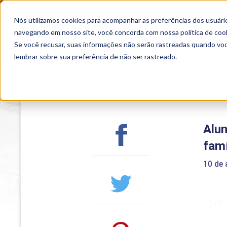
OUTROS PORTAIS
SEJA PARCEIRO
Nós utilizamos cookies para acompanhar as preferências dos usuário
SEMIPRESENCIAL
PRESENCIAL
EAD
navegando em nosso site, você concorda com nossa
política de coo
Se você recusar, suas informações não serão rastreadas quando vo
lembrar sobre sua preferência de não ser rastreado.
Home
>
Institucional
>
Acontece na Uniub
Alu
famí
10 de
1 / 2