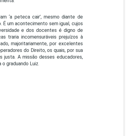
omenta.
ram ‘a peteca cair’, mesmo diante de
. É um acontecimento sem igual, cujos
versidade e dos docentes é digno de
s traria incomensuráveis prejuízos à
ado, majoritariamente, por excelentes
eradores do Direito, os quais, por sua
s justa. A missão desses educadores,
a o graduando Luiz.