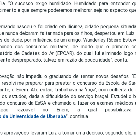
ília. “O sucesso exige humildade. Humildade para entender
imento e que sempre poderemos melhorar, seja no aspecto que f
ernando nasceu e foi criado em Ilicínea, cidade pequena, situad
que nunca deixaram faltar nada para os filhos, despertou em Luiz
s de idade, por influência de um amigo, Wanderley Ribeiro Esteve
mundo dos concursos militares, de modo que o primeiro co
atório de Cadetes do Ar (EPCAR), do qual fui eliminado logo n
ente despreparado, talvez em razão da pouca idade”, conta.
ovação não impediu o graduando de tentar novos desafios. “
 resolvi me preparar para prestar o concurso da Escola de S
ante, o Enem. Até então, trabalhava na ‘roça’, com colheita de
 os estudos, dada a dificuldade do serviço braçal. Estudei o 
do concurso da EsSA e chamado a fazer os exames médicos (
uação razoável no Enem, a qual possibilita
o da Universidade de Uberaba
”, continua.
s aprovações levaram Luiz a tomar uma decisão, segundo ele, u