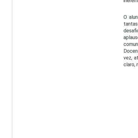
ineren
O alun
tantas
desaf
aplaus
comuni
Docent
vez, a
claro,