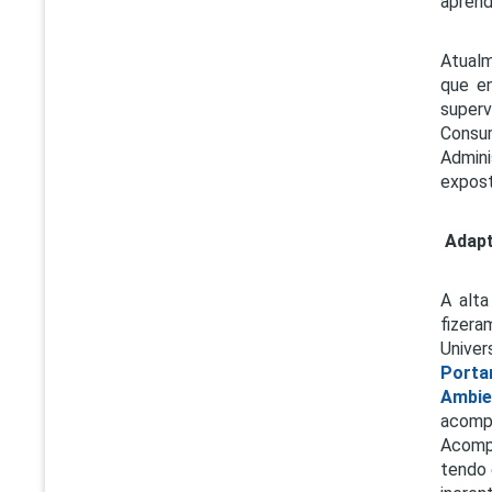
aprend
Atualm
que en
superv
Consum
Admini
expost
Adapt
A alta
fizera
Univer
Portar
Ambie
acompa
Acompa
tendo 