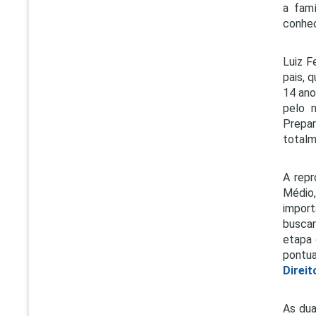
a fam
conhec
Luiz F
pais, 
14 ano
pelo 
Prepar
totalm
A repr
Médio,
import
buscar
etapa 
pont
Direit
As dua