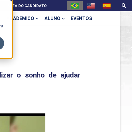
ÁREA DO CANDIDATO
ACADÊMICO
ALUNO
EVENTOS
ra
U
ia
lizar o sonho de ajudar
ecne
ES