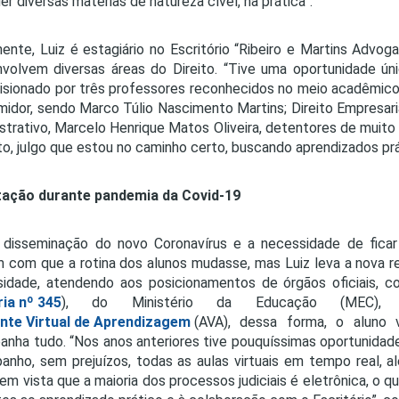
er diversas matérias de natureza cível, na prática”.
ente, Luiz é estagiário no Escritório “Ribeiro e Martins Advo
volvem diversas áreas do Direito. “Tive uma oportunidade úni
isionado por três professores reconhecidos no meio acadêmico,
idor, sendo Marco Túlio Nascimento Martins; Direito Empresarial
strativo, Marcelo Henrique Matos Oliveira, detentores de muit
o, julgo que estou no caminho certo, buscando aprendizados prát
ação durante pandemia da Covid-19
 disseminação do novo Coronavírus e a necessidade de fica
m com que a rotina dos alunos mudasse, mas Luiz leva a nova re
sidade, atendendo aos posicionamentos de órgãos oficiais, 
ia nº 345
), do Ministério da Educação (MEC), 
nte Virtual de Aprendizagem
(AVA), dessa forma, o aluno v
nha tudo. “Nos anos anteriores tive pouquíssimas oportunidades d
nho, sem prejuízos, todas as aulas virtuais em tempo real, 
em vista que a maioria dos processos judiciais é eletrônica, o qu