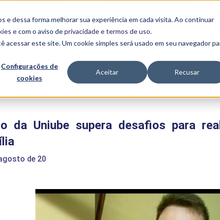
FALE CONOSCO
CONVÊNIOS E PARCERIAS
s e dessa forma melhorar sua experiência em cada visita. Ao continuar
BENEFÍCIOS
INSTITUCIONAL
kies
e com o aviso de
privacidade e termos de uso
.
cê acessar este site. Um cookie simples será usado em seu navegador pa
Programas
Acadêmicos
Configurações de
Aceitar
Recusar
cookies
PIBID
MPH
PIAC
e
>
Aluno da Uniube supera desafios para realizar o sonho de ajudar famíl
PROEST
PAE
no da Uniube supera desafios para rea
Unit
PIME
lia
Programas de
Pesquisa e
 agosto de 20
Extensão
NIT
PRO