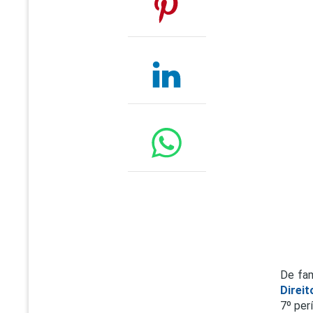
De fam
Direit
7º per