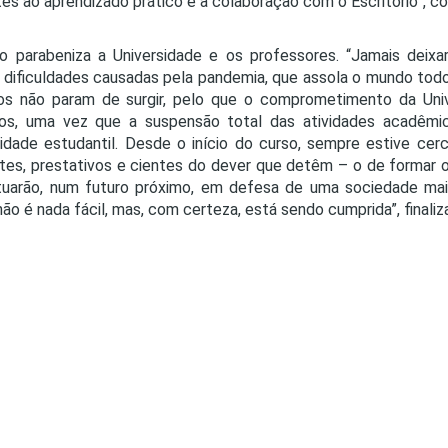
tes ao aprendizado prático e à colaboração com o Escritório”, c
o parabeniza a Universidade e os professores. “Jamais deixa
 dificuldades causadas pela pandemia, que assola o mundo todo
ios não param de surgir, pelo que o comprometimento da Uni
os, uma vez que a suspensão total das atividades acadêmica
dade estudantil. Desde o início do curso, sempre estive cerc
es, prestativos e cientes do dever que detêm – o de formar op
tuarão, num futuro próximo, em defesa de uma sociedade mai
 não é nada fácil, mas, com certeza, está sendo cumprida”, finaliz