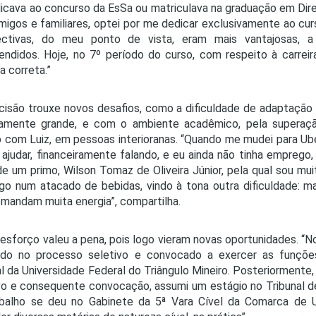
icava ao concurso da EsSa ou matriculava na graduação em Direi
igos e familiares, optei por me dedicar exclusivamente ao curs
ectivas, do meu ponto de vista, eram mais vantajosas, 
ndidos. Hoje, no 7º período do curso, com respeito à carreira
a correta.”
cisão trouxe novos desafios, como a dificuldade de adaptação
ivamente grande, e com o ambiente acadêmico, pela superaç
 com Luiz, em pessoas interioranas. “Quando me mudei para Ub
ajudar, financeiramente falando, e eu ainda não tinha emprego,
de um primo, Wilson Tomaz de Oliveira Júnior, pela qual sou mu
o num atacado de bebidas, vindo à tona outra dificuldade: ma
mandam muita energia”, compartilha.
esforço valeu a pena, pois logo vieram novas oportunidades. “No 
ado no processo seletivo e convocado a exercer as funções 
l da Universidade Federal do Triângulo Mineiro. Posteriorment
vo e consequente convocação, assumi um estágio no Tribunal de
abalho se deu no Gabinete da 5ª Vara Cível da Comarca de U