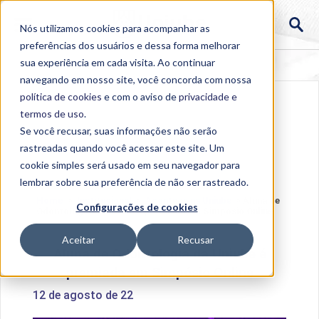
Nós utilizamos cookies para acompanhar as
preferências dos usuários e dessa forma melhorar
sua experiência em cada visita. Ao continuar
navegando em nosso site, você concorda com nossa
política de cookies
e com o aviso de
privacidade e
termos de uso
.
Se você recusar, suas informações não serão
rastreadas quando você acessar este site. Um
cookie simples será usado em seu navegador para
lembrar sobre sua preferência de não ser rastreado.
Home
>
Institucional
>
Acontece na Uniube
>
Aluna de
Configurações de cookies
Odontologia da Uniube é premiada em Simpósio Online
Aceitar
Recusar
Aluna de Odontologia da Uniube é
premiada em Simpósio Online
12 de agosto de 22