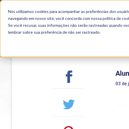
OUTROS PORTAIS
SEJA PARCEIRO
Nós utilizamos cookies para acompanhar as preferências dos usuário
SEMIPRESENCIAL
PRESENCIAL
EAD
navegando em nosso site, você concorda com nossa
política de coo
Se você recusar, suas informações não serão rastreadas quando vo
lembrar sobre sua preferência de não ser rastreado.
Home
>
Institucional
>
Acontece na Uniub
Alun
03 de 
1 / 1