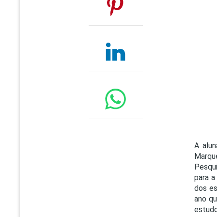
A alun
Marque
Pesqui
para a
dos es
ano qu
estudo