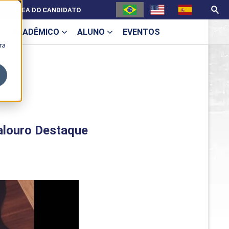
ÁREA DO CANDIDATO
ACADÊMICO
ALUNO
EVENTOS
ra
U
alouro Destaque
ecne
ES