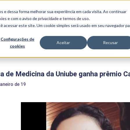
FALE CONOSCO
CONVÊNIOS E PARCERIAS
s e dessa forma melhorar sua experiência em cada visita. Ao continuar
BENEFÍCIOS
INSTITUCIONAL
kies
e com o aviso de
privacidade e termos de uso
.
cê acessar este site. Um cookie simples será usado em seu navegador pa
Programas
Acadêmicos
Configurações de
Aceitar
Recusar
cookies
PIBID
MPH
PIAC
e
>
Aluna de Medicina da Uniube ganha prêmio Calouro Destaque
PROEST
PAE
a de Medicina da Uniube ganha prêmio C
Unit
PIME
janeiro de 19
Programas de
Pesquisa e
Extensão
NIT
PRO