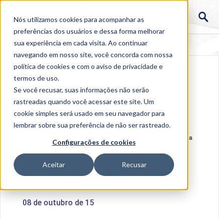
Nós utilizamos cookies para acompanhar as
preferências dos usuários e dessa forma melhorar
sua experiência em cada visita. Ao continuar
navegando em nosso site, você concorda com nossa
política de cookies
e com o aviso de
privacidade e
termos de uso
.
Se você recusar, suas informações não serão
rastreadas quando você acessar este site. Um
cookie simples será usado em seu navegador para
lembrar sobre sua preferência de não ser rastreado.
Home
>
Institucional
>
Acontece na Uniube
>
Aluna da
Configurações de cookies
UNIUBE participa de conferência na ONU em Roma
Aceitar
Recusar
Aluna da UNIUBE participa de
conferência na ONU em Roma
08 de outubro de 15