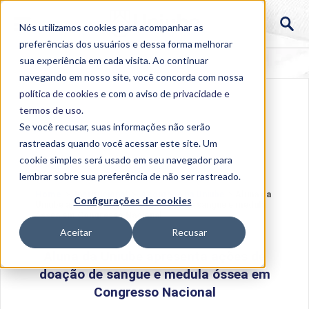
Nós utilizamos cookies para acompanhar as
preferências dos usuários e dessa forma melhorar
sua experiência em cada visita. Ao continuar
navegando em nosso site, você concorda com nossa
política de cookies
e com o aviso de
privacidade e
termos de uso
.
Se você recusar, suas informações não serão
rastreadas quando você acessar este site. Um
cookie simples será usado em seu navegador para
lembrar sobre sua preferência de não ser rastreado.
Home
>
Institucional
>
Acontece na Uniube
>
Aluna da
Configurações de cookies
Uniube apresenta ações de doação de sangue e medula
óssea em Congresso Nacional
Aceitar
Recusar
Aluna da Uniube apresenta ações de
doação de sangue e medula óssea em
Congresso Nacional