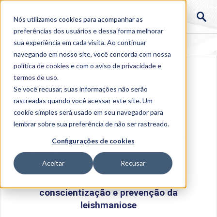
Nós utilizamos cookies para acompanhar as
preferências dos usuários e dessa forma melhorar
sua experiência em cada visita. Ao continuar
navegando em nosso site, você concorda com nossa
política de cookies
e com o aviso de
privacidade e
termos de uso
.
Se você recusar, suas informações não serão
rastreadas quando você acessar este site. Um
cookie simples será usado em seu navegador para
lembrar sobre sua preferência de não ser rastreado.
Home
>
Institucional
>
Acontece na Uniube
>
Agosto
Configurações de cookies
verde-claro: mês dedicado à conscientização e
prevenção da leishmaniose
Aceitar
Recusar
Agosto verde-claro: mês dedicado à
conscientização e prevenção da
leishmaniose