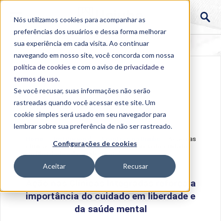
Nós utilizamos cookies para acompanhar as
preferências dos usuários e dessa forma melhorar
sua experiência em cada visita. Ao continuar
navegando em nosso site, você concorda com nossa
política de cookies
e com o aviso de
privacidade e
termos de uso
.
Se você recusar, suas informações não serão
rastreadas quando você acessar este site. Um
cookie simples será usado em seu navegador para
lembrar sobre sua preferência de não ser rastreado.
Home
>
Institucional
>
Acontece na Uniube
>
Ação nas
Configurações de cookies
Clínicas Integradas reforça a importância do cuidado
em liberdade e da saúde mental
Aceitar
Recusar
Ação nas Clínicas Integradas reforça a
importância do cuidado em liberdade e
da saúde mental