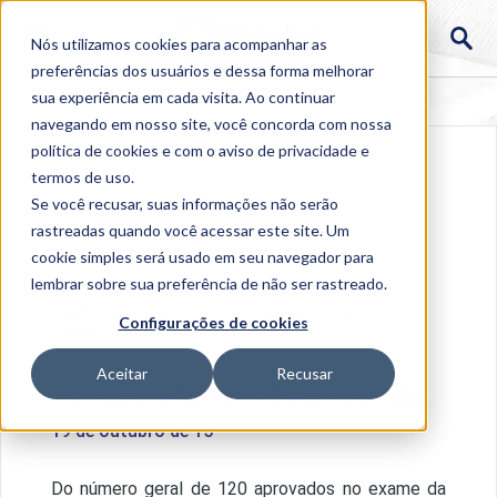
Nós utilizamos cookies para acompanhar as
preferências dos usuários e dessa forma melhorar
sua experiência em cada visita. Ao continuar
navegando em nosso site, você concorda com nossa
política de cookies
e com o aviso de
privacidade e
termos de uso
.
Se você recusar, suas informações não serão
rastreadas quando você acessar este site. Um
cookie simples será usado em seu navegador para
lembrar sobre sua preferência de não ser rastreado.
Home
>
Institucional
>
Acontece na Uniube
>
80
Configurações de cookies
aprovados da OAB são da Uniube
Aceitar
Recusar
80 aprovados da OAB são da Uniube
19 de outubro de 15
Do número geral de 120 aprovados no exame da