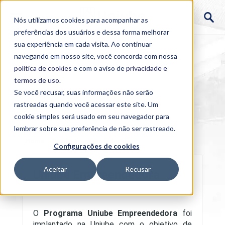
Nós utilizamos cookies para acompanhar as
preferências dos usuários e dessa forma melhorar
sua experiência em cada visita. Ao continuar
navegando em nosso site, você concorda com nossa
política de cookies
e com o aviso de
privacidade e
termos de uso
.
Se você recusar, suas informações não serão
rastreadas quando você acessar este site. Um
cookie simples será usado em seu navegador para
lembrar sobre sua preferência de não ser rastreado.
Home
>
Uniube Empreendedora
Configurações de cookies
Aceitar
Recusar
Uniube Empreendedora
O
Programa Uniube Empreendedora
foi
implantado na Uniube com o objetivo de