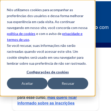
Nós utilizamos cookies para acompanhar as
preferências dos usuários e dessa forma melhorar
sua experiência em cada visita. Ao continuar
Construa
seu caminho para o sucesso
com
navegando em nosso site, você concorda com nossa
a Uniube!
política de cookies
e com o aviso de
privacidade e
termos de uso
.
Se você recusar, suas informações não serão
rastreadas quando você acessar este site. Um
cookie simples será usado em seu navegador para
lembrar sobre sua preferência de não ser rastreado.
Configurações de cookies
Aceitar
Recusar
Neste momento não há inscrições abertas
para esse curso,
mas quero ficar
informado sobre as inscrições