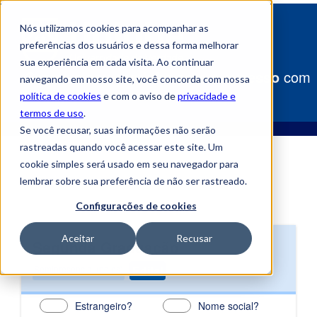
Nós utilizamos cookies para acompanhar as
preferências dos usuários e dessa forma melhorar
sua experiência em cada visita. Ao continuar
Construa
seu caminho para o sucesso
com
navegando em nosso site, você concorda com nossa
a Uniube!
política de cookies
e com o aviso de
privacidade e
termos de uso
.
Se você recusar, suas informações não serão
rastreadas quando você acessar este site. Um
cookie simples será usado em seu navegador para
lembrar sobre sua preferência de não ser rastreado.
Configurações de cookies
Aceitar
Recusar
Segunda Graduação
Semipresencial (polos)
Edital
Estrangeiro?
Nome social?