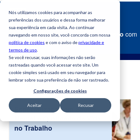
Nós utilizamos cookies para acompanhar as
preferências dos usuários e dessa forma melhorar
sua experiência em cada visita. Ao continuar
Construa
seu caminho para o sucesso
com
navegando em nosso site, você concorda com nossa
a Uniube!
política de cookies
e com o aviso de
privacidade e
termos de uso
.
Se você recusar, suas informações não serão
rastreadas quando você acessar este site. Um
cookie simples será usado em seu navegador para
lembrar sobre sua preferência de não ser rastreado.
Configurações de cookies
Aceitar
Recusar
Especialização em Saúde
Mental e Qualidade de Vida
no Trabalho