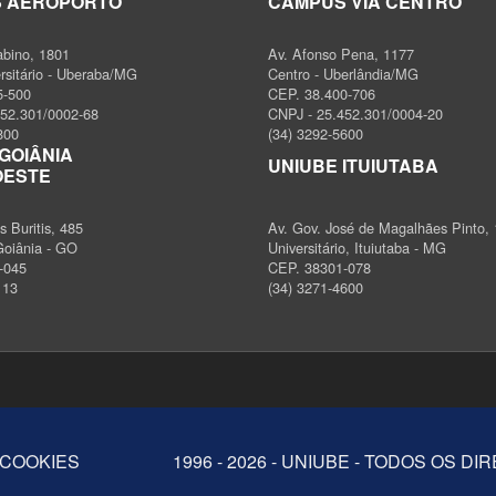
 AEROPORTO
CAMPUS VIA CENTRO
abino, 1801
Av. Afonso Pena, 1177
ersitário - Uberaba/MG
Centro - Uberlândia/MG
5-500
CEP. 38.400-706
452.301/0002-68
CNPJ - 25.452.301/0004-20
800
(34) 3292-5600
GOIÂNIA
UNIUBE ITUIUTABA
OESTE
 Buritis, 485
Av. Gov. José de Magalhães Pinto,
Goiânia - GO
Universitário, Ituiutaba - MG
-045
CEP. 38301-078
113
(34) 3271-4600
 COOKIES
1996 - 2026 - UNIUBE - TODOS OS D