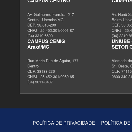
CAMPUS CENTRO
CAMPUS
Av. Guilherme Ferreira, 217
Av. Nenê S
Centro - Uberaba/MG
Bairro Univ
CEP. 38.010-200
CEP. 38.05
CNPJ - 25.452.301/0001-87
CNPJ - 25.
(34) 3319-6600
(34) 3319-8
CAMPUS CEMIG
UNIUBE 
Araxá/MG
SETOR 
Rua Maria Rita de Aguiar, 177
Alameda dos
Centro
St. Oeste, 
CEP. 38183-236
CEP. 74115
CNPJ - 25.452.301/0050-65
0800-340-3
(34) 3611-0407
POLÍTICA DE PRIVACIDADE
POLÍTICA DE