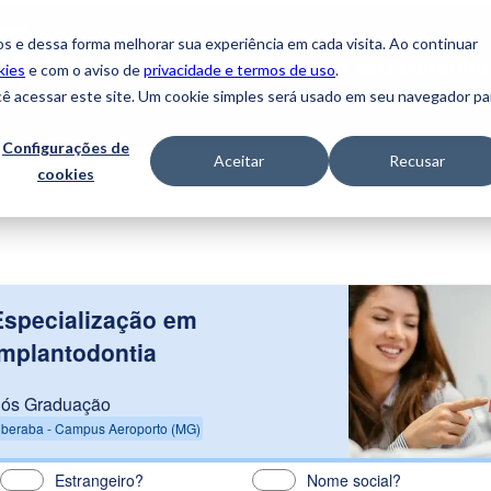
s e dessa forma melhorar sua experiência em cada visita. Ao continuar
Construa
seu caminho
kies
e com o aviso de
privacidade e termos de uso
.
cê acessar este site. Um cookie simples será usado em seu navegador pa
Configurações de
Aceitar
Recusar
cookies
Especialização em
Implantodontia
ós Graduação
beraba - Campus Aeroporto (MG)
Estrangeiro?
Nome social?