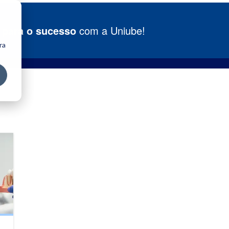
 para o sucesso
com a Uniube!
ra