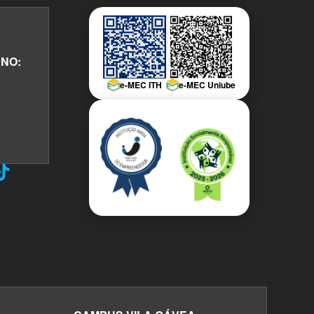
NO:
e-MEC ITH
e-MEC Uniube