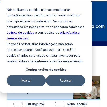
Nós utilizamos cookies para acompanhar as
preferências dos usuários e dessa forma melhorar
sua experiência em cada visita. Ao continuar
Construa
seu caminho para o sucesso
com
navegando em nosso site, você concorda com nossa
a Uniube!
política de cookies
e com o aviso de
privacidade e
termos de uso
.
Se você recusar, suas informações não serão
rastreadas quando você acessar este site. Um
cookie simples será usado em seu navegador para
lembrar sobre sua preferência de não ser rastreado.
Configurações de cookies
Aceitar
Recusar
MBA em Gestão da
Educação
Estrangeiro?
Nome social?