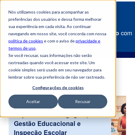
Nós utilizamos cookies para acompanhar as
preferências dos usuários e dessa forma melhorar
sua experiência em cada visita. Ao continuar
Construa
seu caminho para o sucesso
com
navegando em nosso site, você concorda com nossa
a Uniube!
política de cookies
e com o aviso de
privacidade e
termos de uso
.
Se você recusar, suas informações não serão
rastreadas quando você acessar este site. Um
cookie simples será usado em seu navegador para
lembrar sobre sua preferência de não ser rastreado.
Configurações de cookies
Aceitar
Recusar
Especialização em
Supervisão Pedagógica,
Gestão Educacional e
Inspeção Escolar