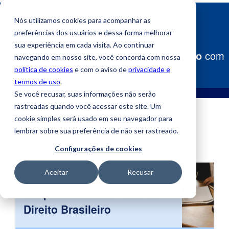
Nós utilizamos cookies para acompanhar as
preferências dos usuários e dessa forma melhorar
sua experiência em cada visita. Ao continuar
Construa
seu caminho para o sucesso
com
navegando em nosso site, você concorda com nossa
a Uniube!
política de cookies
e com o aviso de
privacidade e
termos de uso
.
Se você recusar, suas informações não serão
rastreadas quando você acessar este site. Um
cookie simples será usado em seu navegador para
lembrar sobre sua preferência de não ser rastreado.
Configurações de cookies
Aceitar
Recusar
Especialização em
Responsabilidade Civil no
Direito Brasileiro