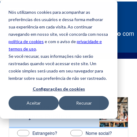
Nós utilizamos cookies para acompanhar as
preferências dos usuários e dessa forma melhorar
sua experiência em cada visita. Ao continuar
Construa
seu caminho para o sucesso
com
navegando em nosso site, você concorda com nossa
a Uniube!
política de cookies
e com o aviso de
privacidade e
termos de uso
.
Se você recusar, suas informações não serão
rastreadas quando você acessar este site. Um
cookie simples será usado em seu navegador para
lembrar sobre sua preferência de não ser rastreado.
Configurações de cookies
Aceitar
Recusar
Especialização em
Relações Públicas
Estrangeiro?
Nome social?