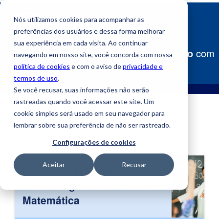
Nós utilizamos cookies para acompanhar as
preferências dos usuários e dessa forma melhorar
sua experiência em cada visita. Ao continuar
Construa
seu caminho para o sucesso
com
navegando em nosso site, você concorda com nossa
a Uniube!
política de cookies
e com o aviso de
privacidade e
termos de uso
.
Se você recusar, suas informações não serão
rastreadas quando você acessar este site. Um
cookie simples será usado em seu navegador para
lembrar sobre sua preferência de não ser rastreado.
Configurações de cookies
Aceitar
Recusar
Especialização em
Metodologia do Ensino de
Matemática