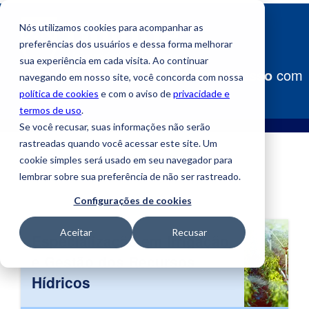
Nós utilizamos cookies para acompanhar as
preferências dos usuários e dessa forma melhorar
sua experiência em cada visita. Ao continuar
Construa
seu caminho para o sucesso
com
navegando em nosso site, você concorda com nossa
a Uniube!
política de cookies
e com o aviso de
privacidade e
termos de uso
.
Se você recusar, suas informações não serão
rastreadas quando você acessar este site. Um
cookie simples será usado em seu navegador para
lembrar sobre sua preferência de não ser rastreado.
Configurações de cookies
Aceitar
Recusar
Especialização em Irrigação
e Gestão dos Recursos
Hídricos