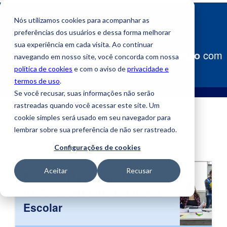
Nós utilizamos cookies para acompanhar as
preferências dos usuários e dessa forma melhorar
sua experiência em cada visita. Ao continuar
Construa
seu caminho para o sucesso
com
navegando em nosso site, você concorda com nossa
a Uniube!
política de cookies
e com o aviso de
privacidade e
termos de uso
.
Se você recusar, suas informações não serão
rastreadas quando você acessar este site. Um
cookie simples será usado em seu navegador para
lembrar sobre sua preferência de não ser rastreado.
Configurações de cookies
Aceitar
Recusar
Especialização em Gestão
da Secretaria Acadêmica e
Escolar