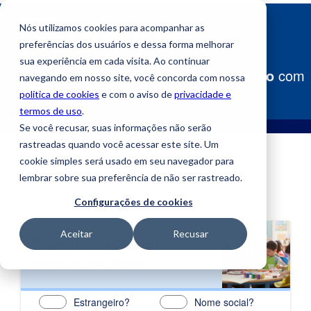
Nós utilizamos cookies para acompanhar as
preferências dos usuários e dessa forma melhorar
sua experiência em cada visita. Ao continuar
Construa
seu caminho para o sucesso
com
navegando em nosso site, você concorda com nossa
a Uniube!
política de cookies
e com o aviso de
privacidade e
termos de uso
.
Se você recusar, suas informações não serão
rastreadas quando você acessar este site. Um
cookie simples será usado em seu navegador para
lembrar sobre sua preferência de não ser rastreado.
Configurações de cookies
Aceitar
Recusar
Especialização em
Ensino de Artes
Estrangeiro?
Nome social?