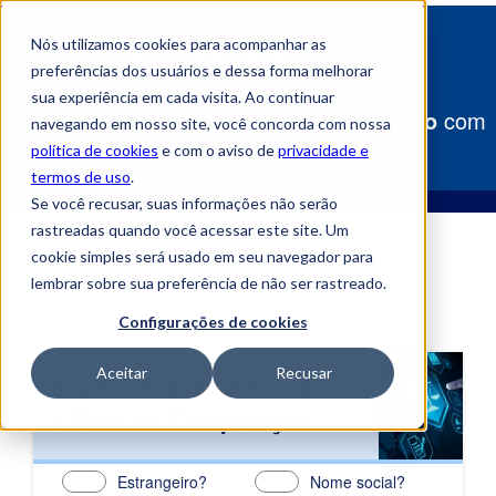
Nós utilizamos cookies para acompanhar as
preferências dos usuários e dessa forma melhorar
sua experiência em cada visita. Ao continuar
Construa
seu caminho para o sucesso
com
navegando em nosso site, você concorda com nossa
a Uniube!
política de cookies
e com o aviso de
privacidade e
termos de uso
.
Se você recusar, suas informações não serão
rastreadas quando você acessar este site. Um
cookie simples será usado em seu navegador para
lembrar sobre sua preferência de não ser rastreado.
Configurações de cookies
Aceitar
Recusar
Especialização em Direito
e Ética na Computação
Estrangeiro?
Nome social?