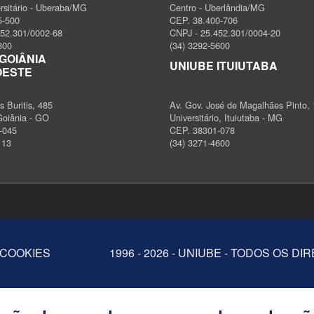
ersitário - Uberaba/MG
Centro - Uberlândia/MG
5-500
CEP. 38.400-706
452.301/0002-68
CNPJ - 25.452.301/0004-20
800
(34) 3292-5600
GOIÂNIA
UNIUBE ITUIUTABA
OESTE
 Buritis, 485
Av. Gov. José de Magalhães Pinto,
Goiânia - GO
Universitário, Ituiutaba - MG
-045
CEP. 38301-078
113
(34) 3271-4600
 COOKIES
1996 - 2026 - UNIUBE - TODOS OS D