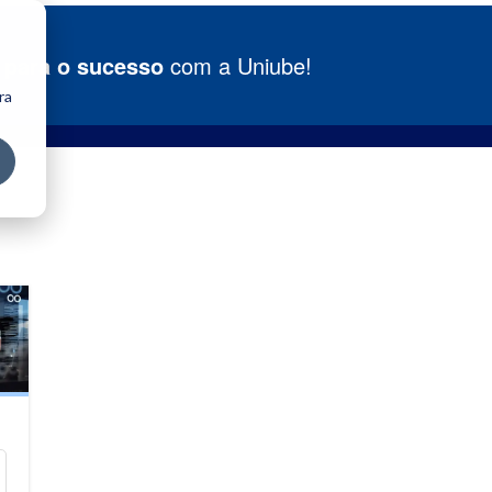
 para o sucesso
com a Uniube!
ra