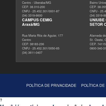
Centro - Uberaba/MG
Bairro Univ
CEP. 38.010-200
CEP. 38.05
CNPJ - 25.452.301/0001-87
CNPJ - 25.
(34) 3319-6600
(34) 3319-8
CAMPUS CEMIG
UNIUBE 
Araxá/MG
SETOR 
Rua Maria Rita de Aguiar, 177
Alameda dos
Centro
St. Oeste, 
CEP. 38183-236
CEP. 74115
CNPJ - 25.452.301/0050-65
0800-340-3
(34) 3611-0407
POLÍTICA DE PRIVACIDADE
POLÍTICA DE
?