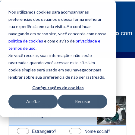
Nós utilizamos cookies para acompanhar as
preferências dos usuários e dessa forma melhorar
sua experiência em cada visita. Ao continuar
Construa
seu caminho para o sucesso
com
navegando em nosso site, você concorda com nossa
a Uniube!
política de cookies
e com o aviso de
privacidade e
termos de uso
.
Se você recusar, suas informações não serão
rastreadas quando você acessar este site. Um
cookie simples será usado em seu navegador para
lembrar sobre sua preferência de não ser rastreado.
Configurações de cookies
Aceitar
Recusar
MBA em Engenharia de
Manutenção
Estrangeiro?
Nome social?