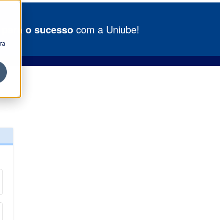
 para o sucesso
com a Uniube!
ra