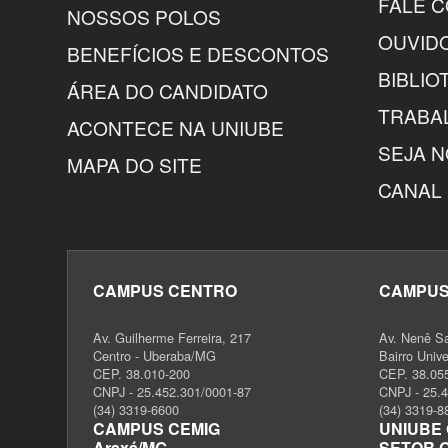
FALE 
NOSSOS POLOS
OUVID
BENEFÍCIOS E DESCONTOS
BIBLIO
ÁREA DO CANDIDATO
TRABA
ACONTECE NA UNIUBE
SEJA 
MAPA DO SITE
CANAL 
CAMPUS CENTRO
CAMPUS
Av. Guilherme Ferreira, 217
Av. Nenê S
Centro - Uberaba/MG
Bairro Univ
CEP. 38.010-200
CEP. 38.05
CNPJ - 25.452.301/0001-87
CNPJ - 25.
(34) 3319-6600
(34) 3319-8
CAMPUS CEMIG
UNIUBE 
Araxá/MG
SETOR 