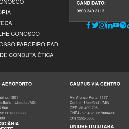
CONOSCO
CANDIDATO:
0800 340 3113
ORIA
TECA
LHE CONOSCO
NOSSO PARCEIRO EAD
DE CONDUTA ÉTICA
 AEROPORTO
CAMPUS VIA CENTRO
abino, 1801
Av. Afonso Pena, 1177
ersitário - Uberaba/MG
Centro - Uberlândia/MG
5-500
CEP. 38.400-706
452.301/0002-68
CNPJ - 25.452.301/0004-20
800
(34) 3292-5600
GOIÂNIA
UNIUBE ITUIUTABA
OESTE