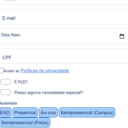
E-mail
Data Nasc.
CPF
Políticas de privacidade
Aceito as
É PcD?
Possui alguma necessidade especial?
Modalidade
EAD
Presencial
Ao-vivo
Semipresencial (Campus)
Semipresencial (Polos)