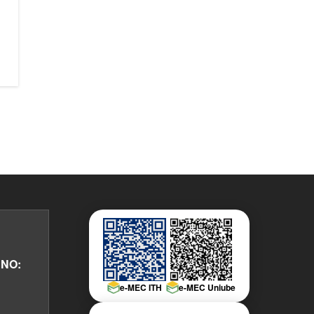
NO:
e-MEC ITH
e-MEC Uniube