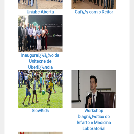
Uniube Aberta
Cafï¿½ com o Reitor
Inauguraï¿½ï¿½o da
Unitecne de
Uberlï¿½ndia
SlowKids
Workshop
Diagnï¿½stico do
Infarto e Medicina
Laboratorial