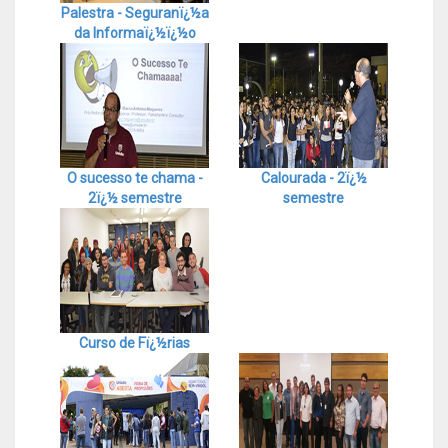
Palestra - Seguranï¿½a
da Informaï¿½ï¿½o
O sucesso te chama -
Calourada - 2ï¿½
2ï¿½ semestre
semestre
Curso de Fï¿½rias