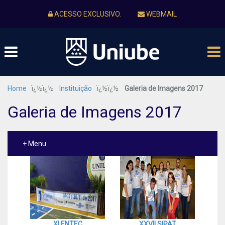
ACESSO EXCLUSIVO.
WEBMAIL
Home
ï¿½ï¿½
Instituição
ï¿½ï¿½
Galeria de Imagens 2017
Galeria de Imagens 2017
+ Menu
XI ENTEC
XXVII SIPAT