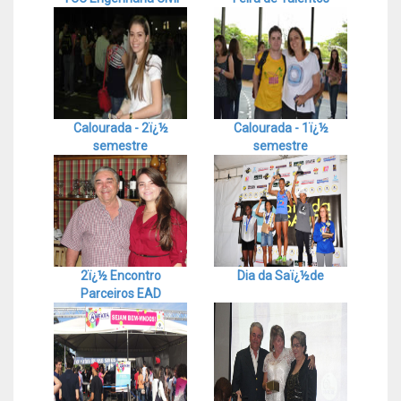
Calourada - 2ï¿½
Calourada - 1ï¿½
semestre
semestre
2ï¿½ Encontro
Dia da Saï¿½de
Parceiros EAD