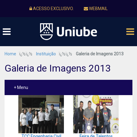
ACESSO EXCLUSIVO.
WEBMAIL
Home
ï¿½ï¿½
Instituição
ï¿½ï¿½
Galeria de Imagens 2013
Galeria de Imagens 2013
+ Menu
TCC Engenharia Civil
Feira de Talentos