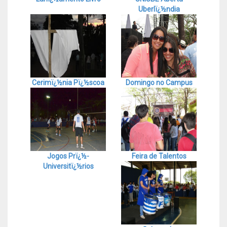
Uberlï¿½ndia
Cerimï¿½nia Pï¿½scoa
Domingo no Campus
Jogos Prï¿½-
Feira de Talentos
Universitï¿½rios