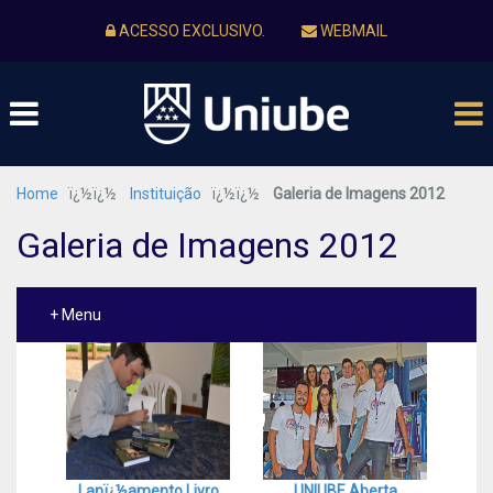
ACESSO EXCLUSIVO.
WEBMAIL
Home
ï¿½ï¿½
Instituição
ï¿½ï¿½
Galeria de Imagens 2012
Galeria de Imagens 2012
+ Menu
Lanï¿½amento Livro
UNIUBE Aberta