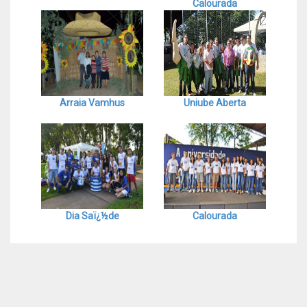
Calourada
Arraia Vamhus
Uniube Aberta
Dia Saï¿½de
Calourada