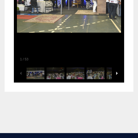
1
/
53