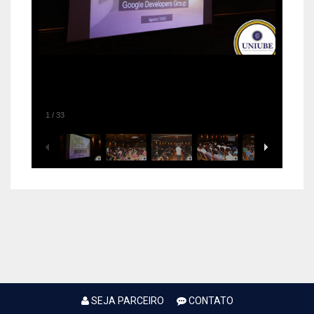
1
/
33
SEJA PARCEIRO
CONTATO