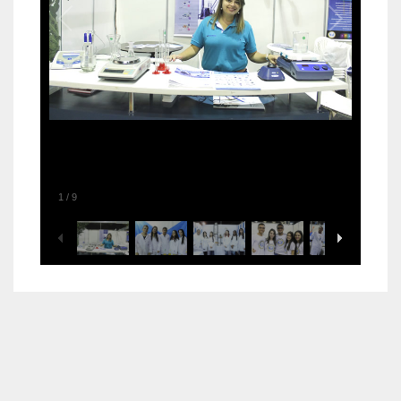
1
/
9