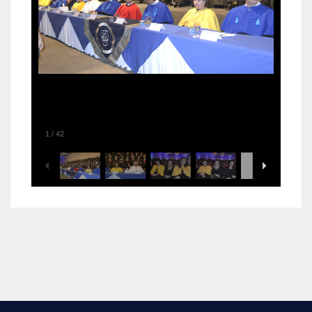
1
/
42