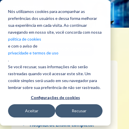
Nós utilizamos cookies para acompanhar as
preferências dos usuários e dessa forma melhorar
sua experiência em cada visita. Ao continuar
navegando em nosso site, você concorda com nossa
política de cookies
e com o aviso de
Acessar Área do Candidato
privacidade e termos de uso
.
Se você recusar, suas informações não serão
rastreadas quando você acessar este site. Um
Por que fazer curso de
cookie simples será usado em seu navegador para
Medicina na Uniube?
lembrar sobre sua preferência de não ser rastreado.
Configurações de cookies
Se você sempre sonhou em seguir uma
carreira médica, o curso de Medicina que
Aceitar
Recusar
você precisa está aqui.
Hospital de Ensino completo.