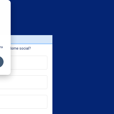
ra
Nome social?