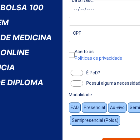
Data Nasc.
 BOLSA 100
EM
CPF
 DE MEDICINA
 ONLINE
Aceito as
Políticas de privacidade
CIA
É PcD?
E DIPLOMA
Possui alguma necessidad
Modalidade
EAD
Presencial
Ao-vivo
Semi
Semipresencial (Polos)