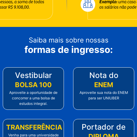
Saiba mais sobre nossas
formas de ingresso:
Vestibular
Nota do
BOLSA 100
ENEM
Aproveite a oportunidade de
Aproveite sua nota do ENEM
concorrer a uma bolsa de
para ser UNIUBER
estudos integral.
Portador de
TRANSFERÊNCIA
DIPLOMA
Venha para uma universidade