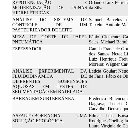
REPOTENCIAÇÃO E
Orlando Luiz Ferreir
MODERNIZAÇÃO DE USINAS
da Silva
HIDRELÉTRICAS
ANÁLISE DO SISTEMA DE
Samuel Barcelos d
CONTROLE DE UM
Teixeira; Antônio Man
PASTEURIZADOR DE LEITE
MESA DE CORTE DE PAPEL
Fábio Clemente; Ca
PNEUMÁTICA
Sales. Michael Bertul
ESPESSADOR
Camila Franciele Go
dos Santos Neto; L
Luiz Henrique Freit
Moreira; Wágner Car
ANÁLISE EXPERIMENTAL DA
Letícia Goulart Net
FLUIDODINÂMICA DE
de Faria; Fábio de Ol
DIFERENTES SUSPENSÕES
AQUOSAS EM TESTES DE
SEDIMENTAÇÃO EM BATELADA
BARRAGEM SUBTERRÂNEA
Frederico Bittencou
Dagrava; Letícia 
Carvalho; Deusmaque
ASFALTO-BORRACHA: UMA
Edmar Luís Barsa
SOLUÇÃO ECOLÓGICA
Rodrigues Coelho; Ju
Laura Virginia de C