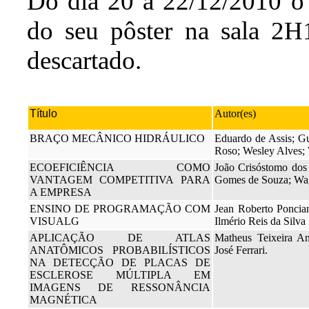
Do dia 20 a 22/12/2010 o 
do seu pôster na sala 2H1
descartado.
Título
Autor(es)
BRAÇO MECÂNICO HIDRÁULICO
Eduardo de Assis; G
Roso; Wesley Alves;
ECOEFICIÊNCIA COMO
João Crisóstomo dos
VANTAGEM COMPETITIVA PARA
Gomes de Souza; Wa
A EMPRESA
ENSINO DE PROGRAMAÇÃO COM
Jean Roberto Poncia
VISUALG
Ilmério Reis da Silva
APLICAÇÃO DE ATLAS
Matheus Teixeira An
ANATÔMICOS PROBABILÍSTICOS
José Ferrari.
NA DETECÇÃO DE PLACAS DE
ESCLEROSE MÚLTIPLA EM
IMAGENS DE RESSONÂNCIA
MAGNÉTICA