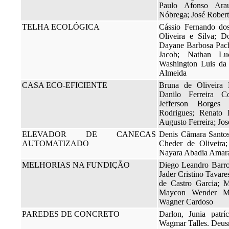
Paulo Afonso Arau
Nóbrega; José Rober
TELHA ECOLÓGICA
Cássio Fernando do
Oliveira e Silva; D
Dayane Barbosa Pach
Jacob; Nathan Lu
Washington Luis da 
Almeida
CASA ECO-EFICIENTE
Bruna de Oliveira
Danilo Ferreira C
Jefferson Borges 
Rodrigues; Renato 
Augusto Ferreira; Jo
ELEVADOR DE CANECAS
Denis Câmara Santos
AUTOMATIZADO
Cheder de Oliveira;
Nayara Abadia Amar
MELHORIAS NA FUNDIÇÃO
Diego Leandro Barro
Jader Cristino Tavare
de Castro Garcia; 
Maycon Wender Mac
Wagner Cardoso
PAREDES DE CONCRETO
Darlon, Junia patrí
Wagmar Talles. Deus