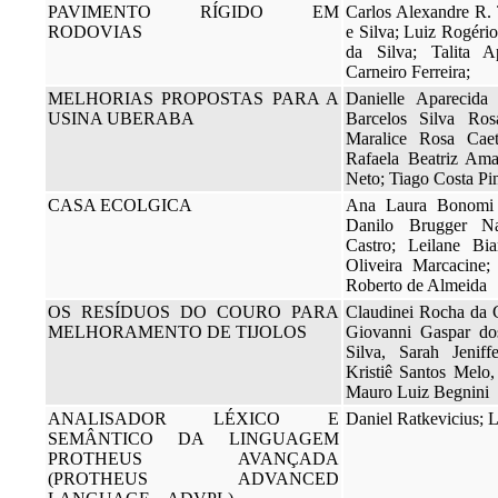
PAVIMENTO RÍGIDO EM
Carlos Alexandre R.
RODOVIAS
e Silva; Luiz Rogéri
da Silva; Talita 
Carneiro Ferreira;
MELHORIAS PROPOSTAS PARA A
Danielle Aparecida
USINA UBERABA
Barcelos Silva Ros
Maralice Rosa Cae
Rafaela Beatriz Ama
Neto; Tiago Costa Pi
CASA ECOLGICA
Ana Laura Bonomi C
Danilo Brugger Na
Castro; Leilane B
Oliveira Marcacine;
Roberto de Almeida
OS RESÍDUOS DO COURO PARA
Claudinei Rocha da 
MELHORAMENTO DE TIJOLOS
Giovanni Gaspar dos
Silva, Sarah Jeniff
Kristiê Santos Melo
Mauro Luiz Begnini
ANALISADOR LÉXICO E
Daniel Ratkevicius; 
SEMÂNTICO DA LINGUAGEM
PROTHEUS AVANÇADA
(PROTHEUS ADVANCED