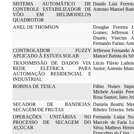
SISTEMA AUTOMÁTICO DE
Danilo Luis Ferrei
CONTROLE ESTABILIZADOR DE
Antonio Manoel Batis
VÔO EM HELIMODELOS
QUADROTOR
ANEL DE THOMSON
Douglas Ferreira 
Gomes; Jefferson 
Duarte; Vinicius 
Fernando Farias; Ant
CONTROLADOR FUZZY
Jefferson Fernando 
APLICADO À ESTUFA SOLAR
Manoel Batista da Sil
TRANSMISSÃO DE DADOS VIA
Lúcio Flávio Ladeia
REDE ELÉTRICA PARA
Junior; Antonio Manoe
AUTOMAÇÃO RESIDENCIAL E
INDUSTRIAL
BOBINA DE TESLA
Fábio Nunes Sique
Michele Araújo Perei
Rosa Santos; Jairo J
SECADOR DE BANDEJAS:
Daniela Beatriz Me
SECAGEM DE FRUTAS
Ribeiro Teixeira. Seb
OPERAÇÕES UNITÁRIAS NO
Fernanda Luiza No
PROCESSO DE SECAGEM DO
Marcele de Faria L
AÇÚCAR
Silva; Matheus Henr
Francelino da Cruz