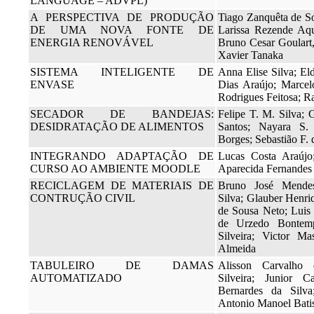
LANGUAGE – ADVPL)
A PERSPECTIVA DE PRODUÇÃO
Tiago Zanquêta de S
DE UMA NOVA FONTE DE
Larissa Rezende Aqu
ENERGIA RENOVÁVEL
Bruno Cesar Goulart,
Xavier Tanaka
SISTEMA INTELIGENTE DE
Anna Elise Silva; El
ENVASE
Dias Araújo; Marcel
Rodrigues Feitosa; R
SECADOR DE BANDEJAS:
Felipe T. M. Silva;
DESIDRATAÇÃO DE ALIMENTOS
Santos; Nayara S.
Borges; Sebastião F. 
INTEGRANDO ADAPTAÇÃO DE
Lucas Costa Araújo
CURSO AO AMBIENTE MOODLE
Aparecida Fernandes
RECICLAGEM DE MATERIAIS DE
Bruno José Mendes
CONTRUÇÃO CIVIL
Silva; Glauber Henri
de Sousa Neto; Luis
de Urzedo Bontemp
Silveira; Victor Ma
Almeida
TABULEIRO DE DAMAS
Alisson Carvalho
AUTOMATIZADO
Silveira; Junior 
Bernardes da Silv
Antonio Manoel Batis