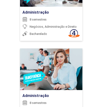
Administração
8 semestres
Negócios, Administração e Direito
LOGÍSTICA REVERSA
Bacharelado
40
Administração
Detalhes do curso
NOÇÕES DE DIREITO
Ir para Inscrição
Administração
40
8 semestres