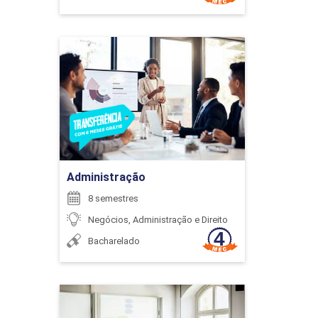
40
Administração
Detalhes do curso
IMPACTOS AMBIENTAIS E LOGÍSTICA
AMBIENTAL
Ir para Inscrição
40
Administração
8 semestres
Negócios, Administração e Direito
Bacharelado
INFORMÁTICA APLICADA
Administração