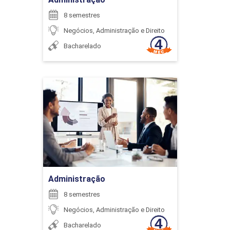
8 semestres
Negócios, Administração e Direito
GESTÃO DE TRANSPORTES E MATERIAIS,
Bacharelado
ARMAZENAGEM E DISTRIBUIÇÃO DE
PRODUTOS E CANAIS DE DISTRIBUIÇÃO I
Administração
40
Detalhes do curso
Ir para Inscrição
GESTÃO DE TRANSPORTES E MATERIAIS,
Administração
ARMAZENAGEM E DISTRIBUIÇÃO DE
PRODUTOS E CANAIS DE DISTRIBUIÇÃO II
8 semestres
Negócios, Administração e Direito
Bacharelado