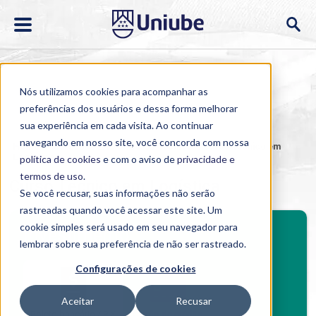
Nós utilizamos cookies para acompanhar as
preferências dos usuários e dessa forma melhorar
sua experiência em cada visita. Ao continuar
navegando em nosso site, você concorda com nossa
Home
>
Cursos
>
EAD
>
Curso Técnico
>
Curso Técnico em
Logística
política de cookies
e com o aviso de
privacidade e
termos de uso
.
Curso Técnico em Logística
Se você recusar, suas informações não serão
rastreadas quando você acessar este site. Um
BENEFÍCIOS
cookie simples será usado em seu navegador para
Investimento
lembrar sobre sua preferência de não ser rastreado.
Programa de bolsas e condições de pagamento para
Cursos Técnicos
Configurações de cookies
Aceitar
Recusar
Boleto bancário / PIX
Cartão de crédito