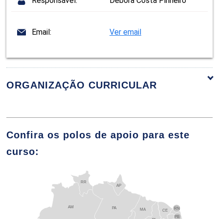
Responsável:
Debora Costa Pinheiro
Email:
Ver email
ORGANIZAÇÃO CURRICULAR
ORGANIZAÇÃO CURRICULAR
Confira os polos de apoio para este
curso:
EMPREENDEDORISMO
RR
AP
40
AM
PA
RN
MA
CE
PB