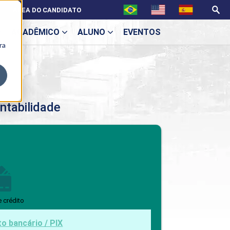
ÁREA DO CANDIDATO
ACADÊMICO
ALUNO
EVENTOS
ra
U
ntabilidade
ecne
BENEFÍCIOS
ondições de pagamento para Cursos Técnicos
e crédito
ES
to bancário / PIX