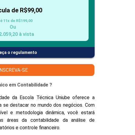
PEPE
cula de R$99,00
ED
té 11x de R$199,00
Ou
2.059,20 à vista
eça o regulamento
INSCREVA-SE
nico em Contabilidade ?
dade da Escola Técnica Uniube oferece a
a se destacar no mundo dos negócios. Com
ível e metodologia dinâmica, você estará
as áreas da contabilidade da análise de
tórios e controle financeiro.