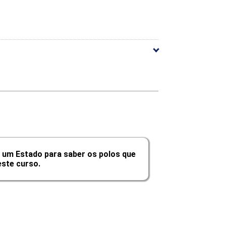
arga Horária
40
 um Estado para saber os polos que
40
ste curso.
40
40