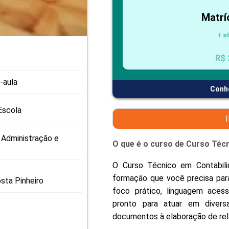
PRO
Matrí
PRO
+ a
R$ 
-aula
Conh
Escola
 Administração e
O que é o curso de Curso Téc
O Curso Técnico em Contabili
formação que você precisa par
sta Pinheiro
foco prático, linguagem acess
pronto para atuar em divers
documentos à elaboração de rela