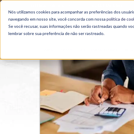
OUTROS PORTAIS
SEJA PARCEIRO
Nós utilizamos cookies para acompanhar as preferências dos usuário
SEMIPRESENCIAL
PRESENCIAL
EAD
navegando em nosso site, você concorda com nossa
política de coo
Se você recusar, suas informações não serão rastreadas quando vo
lembrar sobre sua preferência de não ser rastreado.
Home
>
Cursos
>
EAD
>
Curso Técnico
>
Curso