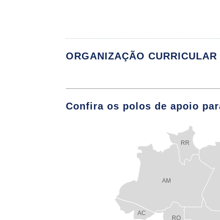
ORGANIZAÇÃO CURRICULAR
Confira os polos de apoio par
Componente Cu
CONTABILIDADE 
RR
CONTABILIDADE 
CONTABILIDADE D
AM
CONTABILIDADE 
AC
RO