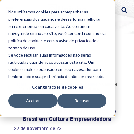
Nós utilizamos cookies para acompanhar as
preferências dos usuários e dessa forma melhorar
sua experiência em cada visita. Ao continuar
navegando em nosso site, você concorda com nossa
política de cookies
e com o aviso de
privacidade e
termos de uso
.
Se você recusar, suas informações não serão
rastreadas quando você acessar este site. Um
cookie simples será usado em seu navegador para
lembrar sobre sua preferência de não ser rastreado.
Home
>
Institucional
>
Acontece na Uniube
>
Uniube é
Configurações de cookies
a 2ª melhor Universidade do Brasil em Cultura
Empreendedora
Aceitar
Recusar
Uniube é a 2ª melhor Universidade do
Brasil em Cultura Empreendedora
27 de novembro de 23