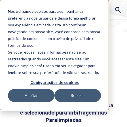
Nós utilizamos cookies para acompanhar as
preferências dos usuários e dessa forma melhorar
sua experiência em cada visita. Ao continuar
navegando em nosso site, você concorda com nossa
política de cookies
e com o aviso de
privacidade e
termos de uso
.
Se você recusar, suas informações não serão
rastreadas quando você acessar este site. Um
cookie simples será usado em seu navegador para
lembrar sobre sua preferência de não ser rastreado.
Home
>
Institucional
>
Acontece na Uniube
>
Paris
Configurações de cookies
2024: Egresso de Educação Física é selecionado para
arbitragem nas Paralimpíadas
Aceitar
Recusar
Paris 2024: Egresso de Educação Física
é selecionado para arbitragem nas
Paralimpíadas