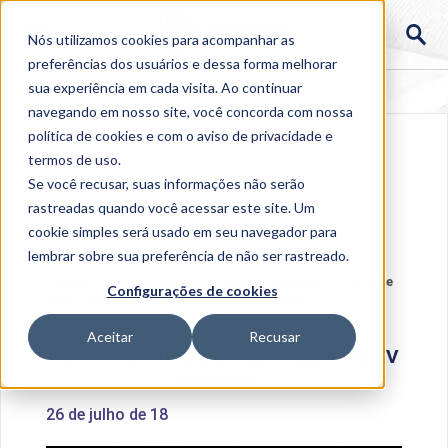
Nós utilizamos cookies para acompanhar as
preferências dos usuários e dessa forma melhorar
sua experiência em cada visita. Ao continuar
navegando em nosso site, você concorda com nossa
política de cookies
e com o aviso de
privacidade e
termos de uso
.
Se você recusar, suas informações não serão
rastreadas quando você acessar este site. Um
cookie simples será usado em seu navegador para
lembrar sobre sua preferência de não ser rastreado.
Home
>
Institucional
>
Acontece na Uniube
>
Docente
Configurações de cookies
participa de reportagem na TV Paranaíba
Aceitar
Recusar
Docente participa de reportagem na TV
Paranaíba
26 de julho de 18