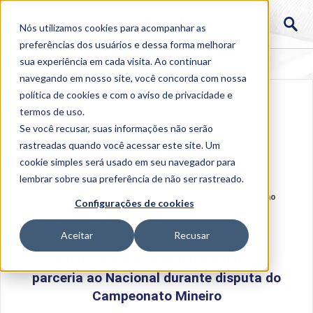
Nós utilizamos cookies para acompanhar as
preferências dos usuários e dessa forma melhorar
sua experiência em cada visita. Ao continuar
navegando em nosso site, você concorda com nossa
política de cookies
e com o aviso de
privacidade e
termos de uso
.
Se você recusar, suas informações não serão
rastreadas quando você acessar este site. Um
cookie simples será usado em seu navegador para
lembrar sobre sua preferência de não ser rastreado.
Home
>
Institucional
>
Acontece na Uniube
>
Apoio ao
Configurações de cookies
esporte: Uniube anuncia parceria ao Nacional durante
disputa do Campeonato Mineiro
Aceitar
Recusar
Apoio ao esporte: Uniube anuncia
parceria ao Nacional durante disputa do
Campeonato Mineiro