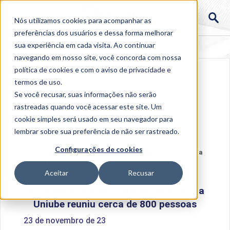
Nós utilizamos cookies para acompanhar as
preferências dos usuários e dessa forma melhorar
sua experiência em cada visita. Ao continuar
navegando em nosso site, você concorda com nossa
política de cookies
e com o aviso de
privacidade e
termos de uso
.
Se você recusar, suas informações não serão
rastreadas quando você acessar este site. Um
cookie simples será usado em seu navegador para
lembrar sobre sua preferência de não ser rastreado.
Home
>
Institucional
>
Acontece na Uniube
>
42º
Configurações de cookies
Workshop para Empreendedores da Uniube reuniu cerca
de 800 pessoas
Aceitar
Recusar
42º Workshop para Empreendedores da
Uniube reuniu cerca de 800 pessoas
23 de novembro de 23